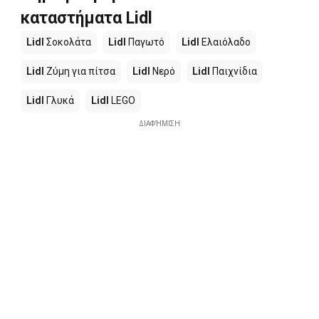
καταστήματα Lidl
Lidl
Σοκολάτα
Lidl
Παγωτό
Lidl
Ελαιόλαδο
Lidl
Ζύμη για πίτσα
Lidl
Νερό
Lidl
Παιχνίδια
Lidl
Γλυκά
Lidl
LEGO
ΔΙΑΦΉΜΙΣΗ