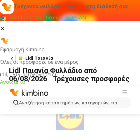
Τρέχοντα φυλλάδια πάντα στη διάθεσή σας
Προσθήκη στο Chrome - ΔΩΡΕΑΝ
Εφαρμογή Kimbino
Lidl Παιανία
Όλες οι προσφορές σε ένα μέρος
Lidl Παιανία Φυλλάδιο από
(14,1 χιλ. αξιολογήσεις)
06/08/2026 | Τρέχουσες προσφορές
Ανοίξτε το
ΔΙΑΦΉΜΙΣΗ
Αναζήτηση καταστημάτων, κατηγοριών, προϊόντων...