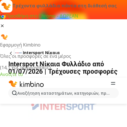
Τρέχοντα φυλλάδια πάντα στη διάθεσή σας
Προσθήκη στο Chrome - ΔΩΡΕΑΝ
Εφαρμογή Kimbino
Intersport Νίκαια
Όλες οι προσφορές σε ένα μέρος
Intersport Νίκαια Φυλλάδιο από
(14,1 χιλ. αξιολογήσεις)
01/07/2026 | Τρέχουσες προσφορές
Ανοίξτε το
ΔΙΑΦΉΜΙΣΗ
Αναζήτηση καταστημάτων, κατηγοριών, προϊόντων...