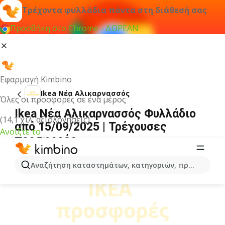
Τρέχοντα φυλλάδια πάντα στη διάθεσή σας
Προσθήκη στο Chrome - ΔΩΡΕΑΝ
Εφαρμογή Kimbino
Ikea Νέα Αλικαρνασσός
Όλες οι προσφορές σε ένα μέρος
Ikea Νέα Αλικαρνασσός Φυλλάδιο
(14,1 χιλ. αξιολογήσεις)
από 15/09/2025 | Τρέχουσες
Ανοίξτε το
προσφορές
ΔΙΑΦΉΜΙΣΗ
Αναζήτηση καταστημάτων, κατηγοριών, προϊόντων...