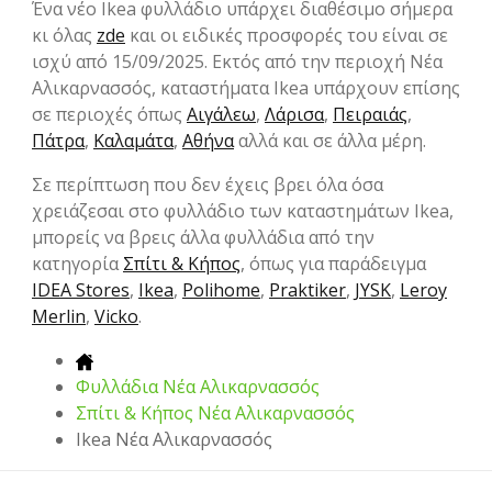
Ένα νέο Ikea φυλλάδιο υπάρχει διαθέσιμο σήμερα
κι όλας
zde
και οι ειδικές προσφορές του είναι σε
ισχύ από 15/09/2025. Εκτός από την περιοχή Νέα
Αλικαρνασσός, καταστήματα Ikea υπάρχουν επίσης
σε περιοχές όπως
Αιγάλεω
,
Λάρισα
,
Πειραιάς
,
Πάτρα
,
Καλαμάτα
,
Αθήνα
αλλά και σε άλλα μέρη.
Σε περίπτωση που δεν έχεις βρει όλα όσα
χρειάζεσαι στο φυλλάδιο των καταστημάτων Ikea,
μπορείς να βρεις άλλα φυλλάδια από την
κατηγορία
Σπίτι & Κήπος
, όπως για παράδειγμα
IDEA Stores
,
Ikea
,
Polihome
,
Praktiker
,
JYSK
,
Leroy
Merlin
,
Vicko
.
Φυλλάδια Νέα Αλικαρνασσός
Σπίτι & Κήπος Νέα Αλικαρνασσός
Ikea Νέα Αλικαρνασσός