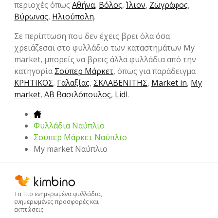
περιοχές όπως
Αθήνα
,
Βόλος
,
Ίλιον
,
Ζωγράφος
,
Βύρωνας
,
Ηλιούπολη
.
Σε περίπτωση που δεν έχεις βρει όλα όσα
χρειάζεσαι στο φυλλάδιο των καταστημάτων My
market, μπορείς να βρεις άλλα φυλλάδια από την
κατηγορία
Σούπερ Μάρκετ
, όπως για παράδειγμα
ΚΡΗΤΙΚΟΣ
,
Γαλαξίας
,
ΣΚΛΑΒΕΝΙΤΗΣ
,
Market in
,
My
market
,
ΑΒ Βασιλόπουλος
,
Lidl
.
Φυλλάδια Ναύπλιο
Σούπερ Μάρκετ Ναύπλιο
My market Ναύπλιο
Τα πιο ενημερωμένα φυλλάδια,
ενημερωμένες προσφορές και
εκπτώσεις