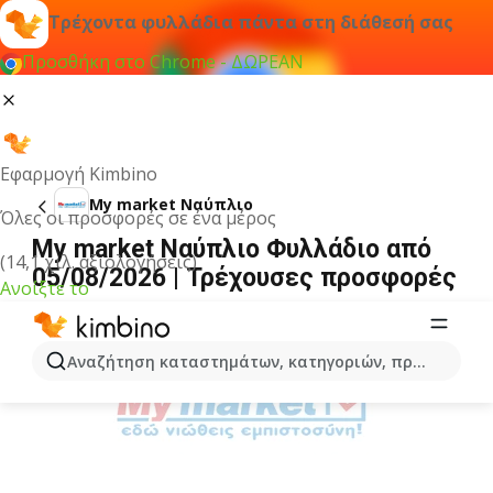
Τρέχοντα φυλλάδια πάντα στη διάθεσή σας
Προσθήκη στο Chrome - ΔΩΡΕΑΝ
Εφαρμογή Kimbino
My market Ναύπλιο
Όλες οι προσφορές σε ένα μέρος
My market Ναύπλιο Φυλλάδιο από
(14,1 χιλ. αξιολογήσεις)
05/08/2026 | Τρέχουσες προσφορές
Ανοίξτε το
ΔΙΑΦΉΜΙΣΗ
Αναζήτηση καταστημάτων, κατηγοριών, προϊόντων...