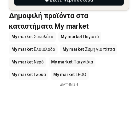
Δημοφιλή προϊόντα στα
καταστήματα My market
My market
Σοκολάτα
My market
Παγωτό
My market
Ελαιόλαδο
My market
Ζύμη για πίτσα
My market
Νερό
My market
Παιχνίδια
My market
Γλυκά
My market
LEGO
ΔΙΑΦΉΜΙΣΗ