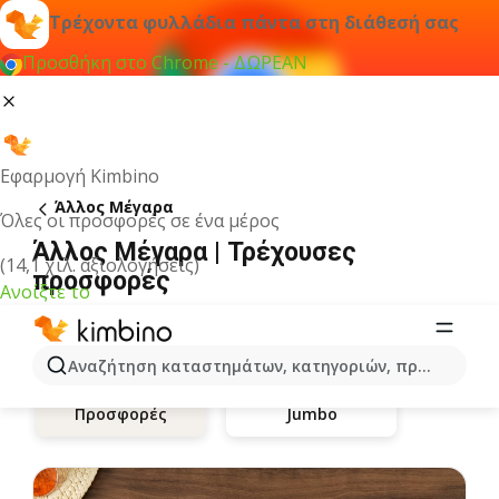
Τρέχοντα φυλλάδια πάντα στη διάθεσή σας
Προσθήκη στο Chrome - ΔΩΡΕΑΝ
Εφαρμογή Kimbino
Άλλος Μέγαρα
Όλες οι προσφορές σε ένα μέρος
Άλλος Μέγαρα | Τρέχουσες
(14,1 χιλ. αξιολογήσεις)
προσφορές
Ανοίξτε το
Αναζήτηση καταστημάτων, κατηγοριών, προϊόντων...
Jumbo
Προσφορές