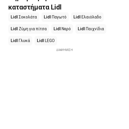
καταστήματα Lidl
Lidl
Σοκολάτα
Lidl
Παγωτό
Lidl
Ελαιόλαδο
Lidl
Ζύμη για πίτσα
Lidl
Νερό
Lidl
Παιχνίδια
Lidl
Γλυκά
Lidl
LEGO
ΔΙΑΦΉΜΙΣΗ