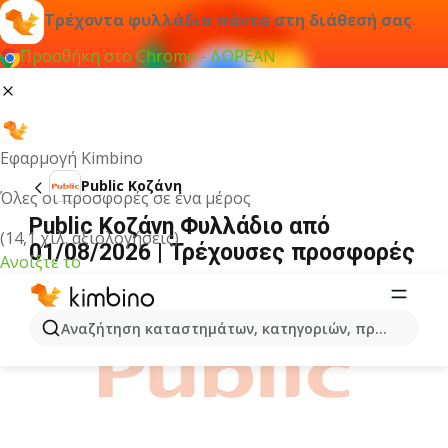
Τρέχοντα φυλλάδια πάντα στη διάθεσή σας
Προσθήκη στο Chrome - ΔΩΡΕΑΝ
Εφαρμογή Kimbino
Public Κοζάνη
Όλες οι προσφορές σε ένα μέρος
Public Κοζάνη Φυλλάδιο από
(14,1 χιλ. αξιολογήσεις)
01/08/2026 | Τρέχουσες προσφορές
Ανοίξτε το
ΔΙΑΦΉΜΙΣΗ
Αναζήτηση καταστημάτων, κατηγοριών, προϊόντων...