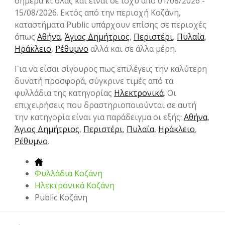
σήμερα κι όλας και είναι σε ισχύ από 01/08/2026 -
15/08/2026. Εκτός από την περιοχή Κοζάνη,
καταστήματα Public υπάρχουν επίσης σε περιοχές
όπως
Αθήνα
,
Άγιος Δημήτριος
,
Περιστέρι
,
Πυλαία
,
Ηράκλειο
,
Ρέθυμνο
αλλά και σε άλλα μέρη.
Για να είσαι σίγουρος πως επιλέγεις την καλύτερη
δυνατή προσφορά, σύγκρινε τιμές από τα
φυλλάδια της κατηγορίας
Hλεκτρονικά
. Οι
επιχειρήσεις που δραστηριοποιούνται σε αυτή
την κατηγορία είναι για παράδειγμα οι εξής:
Αθήνα
,
Άγιος Δημήτριος
,
Περιστέρι
,
Πυλαία
,
Ηράκλειο
,
Ρέθυμνο
.
Φυλλάδια Κοζάνη
Hλεκτρονικά Κοζάνη
Public Κοζάνη