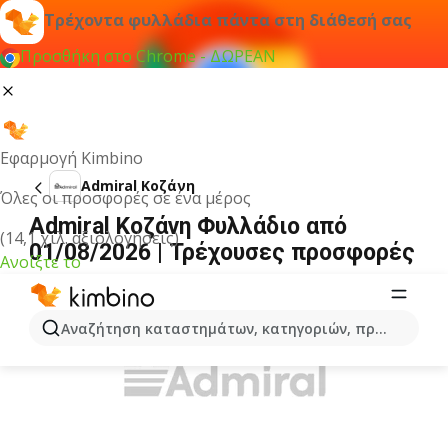
Τρέχοντα φυλλάδια πάντα στη διάθεσή σας
Προσθήκη στο Chrome - ΔΩΡΕΑΝ
Εφαρμογή Kimbino
Admiral Κοζάνη
Όλες οι προσφορές σε ένα μέρος
Admiral Κοζάνη Φυλλάδιο από
(14,1 χιλ. αξιολογήσεις)
01/08/2026 | Τρέχουσες προσφορές
Ανοίξτε το
ΔΙΑΦΉΜΙΣΗ
Αναζήτηση καταστημάτων, κατηγοριών, προϊόντων...