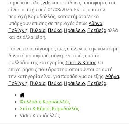
σήμερα κι όλας
zde
και οι ειδικές προσφορές του
είναι σε ισχύ από 01/08/2026. Εκτός από την
περιοχή Κορυδαλλός, καταστήματα Vicko
υπάρχουν επίσης σε περιοχές όπως
Αθήνα
,
Πολίχνη
,
Πυλαία
,
Πεύκα
,
Ηράκλειο
,
Πρέβεζα
αλλά
και σε άλλα μέρη.
Για να είσαι σίγουρος πως επιλέγεις την καλύτερη
δυνατή προσφορά, σύγκρινε τιμές από τα
φυλλάδια της κατηγορίας
Σπίτι & Κήπος
. Οι
επιχειρήσεις που δραστηριοποιούνται σε αυτή
την κατηγορία είναι για παράδειγμα οι εξής:
Αθήνα
,
Πολίχνη
,
Πυλαία
,
Πεύκα
,
Ηράκλειο
,
Πρέβεζα
.
Φυλλάδια Κορυδαλλός
Σπίτι & Κήπος Κορυδαλλός
Vicko Κορυδαλλός