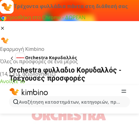
Τρέχοντα φυλλάδια πάντα στη διάθεσή σας
Προσθήκη στο Chrome - ΔΩΡΕΑΝ
Εφαρμογή Kimbino
Orchestra Κορυδαλλός
Όλες οι προσφορές σε ένα μέρος
Orchestra φυλλαδιο Κορυδαλλός -
(14,1 χιλ. αξιολογήσεις)
Τρέχουσες προσφορές
Ανοίξτε το
ΔΙΑΦΉΜΙΣΗ
Αναζήτηση καταστημάτων, κατηγοριών, προϊόντων...