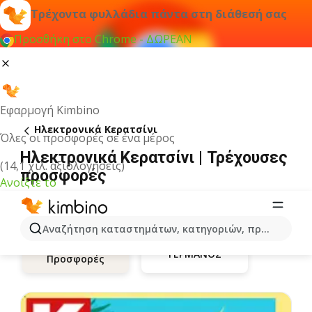
Τρέχοντα φυλλάδια πάντα στη διάθεσή σας
Προσθήκη στο Chrome - ΔΩΡΕΑΝ
Εφαρμογή Kimbino
Hλεκτρονικά Κερατσίνι
Όλες οι προσφορές σε ένα μέρος
Hλεκτρονικά Κερατσίνι | Τρέχουσες
(14,1 χιλ. αξιολογήσεις)
προσφορές
Ανοίξτε το
Αναζήτηση καταστημάτων, κατηγοριών, προϊόντων...
ΓΕΡΜΑΝΟΣ
Προσφορές