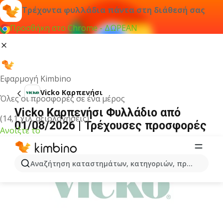
Τρέχοντα φυλλάδια πάντα στη διάθεσή σας
Προσθήκη στο Chrome - ΔΩΡΕΑΝ
Εφαρμογή Kimbino
Vicko Καρπενήσι
Όλες οι προσφορές σε ένα μέρος
Vicko Καρπενήσι Φυλλάδιο από
(14,1 χιλ. αξιολογήσεις)
01/08/2026 | Τρέχουσες προσφορές
Ανοίξτε το
ΔΙΑΦΉΜΙΣΗ
Αναζήτηση καταστημάτων, κατηγοριών, προϊόντων...