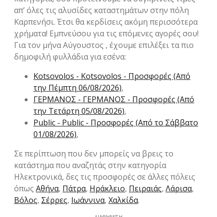
απ’ όλες τις αλυσίδες καταστημάτων στην πόλη
Καρπενήσι. Έτσι θα κερδίσεις ακόμη περισσότερα
χρήματα! Εμπνεύσου για τις επόμενες αγορές σου!
Για τον μήνα Αύγουστος , έχουμε επιλέξει τα πιο
δημοφιλή φυλλάδια για εσένα:
Kotsovolos - Kotsovolos - Προσφορές (Από
την Πέμπτη 06/08/2026)
,
ΓΕΡΜΑΝΟΣ - ΓΕΡΜΑΝΟΣ - Προσφορές (Από
την Τετάρτη 05/08/2026)
,
Public - Public - Προσφορές (Από το Σάββατο
01/08/2026)
,
Σε περίπτωση που δεν μπορείς να βρεις το
κατάστημα που αναζητάς στην κατηγορία
Hλεκτρονικά, δες τις προσφορές σε άλλες πόλεις
όπως
Αθήνα
,
Πάτρα
,
Ηράκλειο
,
Πειραιάς
,
Λάρισα
,
Βόλος
,
Σέρρες
,
Ιωάννινα
,
Χαλκίδα
.