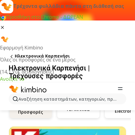
Τρέχοντα φυλλάδια πάντα στη διάθεσή σας
Προσθήκη στο Chrome - ΔΩΡΕΑΝ
Εφαρμογή Kimbino
Hλεκτρονικά Καρπενήσι
Όλες οι προσφορές σε ένα μέρος
Hλεκτρονικά Καρπενήσι |
(14,1 χιλ. αξιολογήσεις)
Τρέχουσες προσφορές
Ανοίξτε το
Αναζήτηση καταστημάτων, κατηγοριών, προϊόντων...
ΓΕΡΜΑΝΟΣ
Electrone
Προσφορές