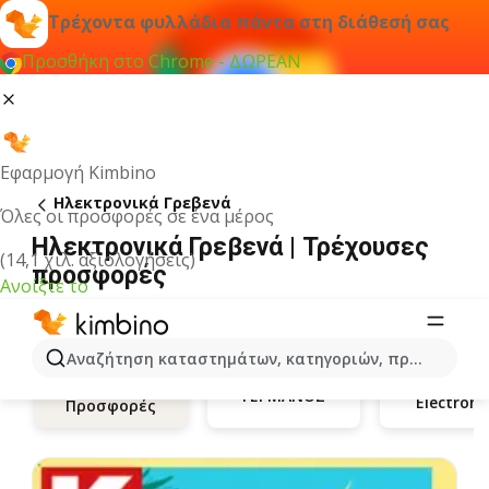
Τρέχοντα φυλλάδια πάντα στη διάθεσή σας
Προσθήκη στο Chrome - ΔΩΡΕΑΝ
Εφαρμογή Kimbino
Hλεκτρονικά Γρεβενά
Όλες οι προσφορές σε ένα μέρος
Hλεκτρονικά Γρεβενά | Τρέχουσες
(14,1 χιλ. αξιολογήσεις)
προσφορές
Ανοίξτε το
Αναζήτηση καταστημάτων, κατηγοριών, προϊόντων...
ΓΕΡΜΑΝΟΣ
Electrone
Προσφορές