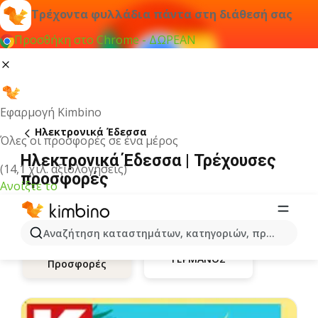
Τρέχοντα φυλλάδια πάντα στη διάθεσή σας
Προσθήκη στο Chrome - ΔΩΡΕΑΝ
Εφαρμογή Kimbino
Hλεκτρονικά Έδεσσα
Όλες οι προσφορές σε ένα μέρος
Hλεκτρονικά Έδεσσα | Τρέχουσες
(14,1 χιλ. αξιολογήσεις)
προσφορές
Ανοίξτε το
Αναζήτηση καταστημάτων, κατηγοριών, προϊόντων...
ΓΕΡΜΑΝΟΣ
Προσφορές