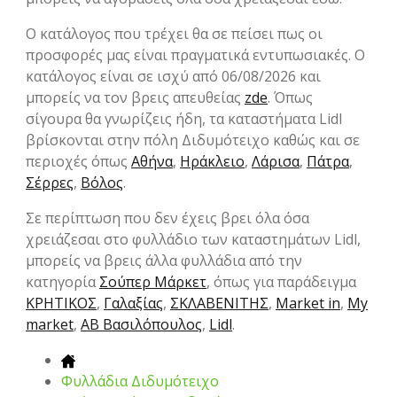
Ο κατάλογος που τρέχει θα σε πείσει πως οι
προσφορές μας είναι πραγματικά εντυπωσιακές. Ο
κατάλογος είναι σε ισχύ από 06/08/2026 και
μπορείς να τον βρεις απευθείας
zde
. Όπως
σίγουρα θα γνωρίζεις ήδη, τα καταστήματα Lidl
βρίσκονται στην πόλη Διδυμότειχο καθώς και σε
περιοχές όπως
Αθήνα
,
Ηράκλειο
,
Λάρισα
,
Πάτρα
,
Σέρρες
,
Βόλος
.
Σε περίπτωση που δεν έχεις βρει όλα όσα
χρειάζεσαι στο φυλλάδιο των καταστημάτων Lidl,
μπορείς να βρεις άλλα φυλλάδια από την
κατηγορία
Σούπερ Μάρκετ
, όπως για παράδειγμα
ΚΡΗΤΙΚΟΣ
,
Γαλαξίας
,
ΣΚΛΑΒΕΝΙΤΗΣ
,
Market in
,
My
market
,
ΑΒ Βασιλόπουλος
,
Lidl
.
Φυλλάδια Διδυμότειχο