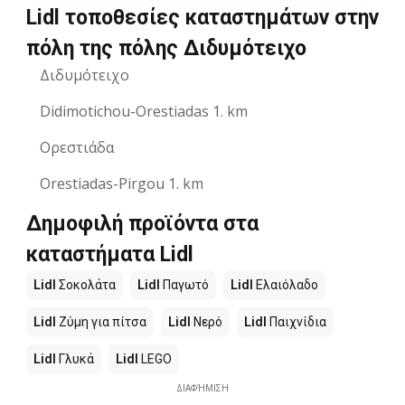
Lidl τοποθεσίες καταστημάτων στην
πόλη της πόλης Διδυμότειχο
Διδυμότειχο
Didimotichou-Orestiadas 1. km
Ορεστιάδα
Orestiadas-Pirgou 1. km
Δημοφιλή προϊόντα στα
καταστήματα Lidl
Lidl
Σοκολάτα
Lidl
Παγωτό
Lidl
Ελαιόλαδο
Lidl
Ζύμη για πίτσα
Lidl
Νερό
Lidl
Παιχνίδια
Lidl
Γλυκά
Lidl
LEGO
ΔΙΑΦΉΜΙΣΗ