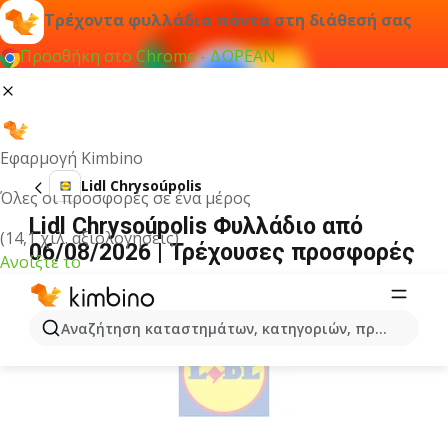
Τρέχοντα φυλλάδια πάντα στη διάθεσή σας
Προσθήκη στο Chrome - ΔΩΡΕΑΝ
Εφαρμογή Kimbino
Lidl Chrysoúpolis
Όλες οι προσφορές σε ένα μέρος
Lidl Chrysoúpolis Φυλλάδιο από
(14,1 χιλ. αξιολογήσεις)
06/08/2026 | Τρέχουσες προσφορές
Ανοίξτε το
ΔΙΑΦΉΜΙΣΗ
Αναζήτηση καταστημάτων, κατηγοριών, προϊόντων...