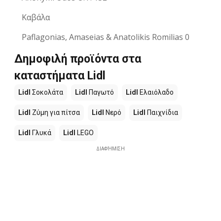
Καβάλα
Paflagonias, Amaseias & Anatolikis Romilias 0
Δημοφιλή προϊόντα στα
καταστήματα Lidl
Lidl
Σοκολάτα
Lidl
Παγωτό
Lidl
Ελαιόλαδο
Lidl
Ζύμη για πίτσα
Lidl
Νερό
Lidl
Παιχνίδια
Lidl
Γλυκά
Lidl
LEGO
ΔΙΑΦΉΜΙΣΗ