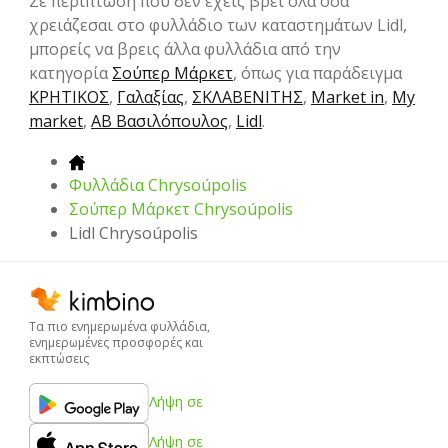
Σε περίπτωση που δεν έχεις βρει όλα όσα
χρειάζεσαι στο φυλλάδιο των καταστημάτων Lidl,
μπορείς να βρεις άλλα φυλλάδια από την
κατηγορία
Σούπερ Μάρκετ
, όπως για παράδειγμα
ΚΡΗΤΙΚΟΣ
,
Γαλαξίας
,
ΣΚΛΑΒΕΝΙΤΗΣ
,
Market in
,
My
market
,
ΑΒ Βασιλόπουλος
,
Lidl
.
Φυλλάδια Chrysoúpolis
Σούπερ Μάρκετ Chrysoúpolis
Lidl Chrysoúpolis
Τα πιο ενημερωμένα φυλλάδια,
ενημερωμένες προσφορές και
εκπτώσεις
Λήψη σε
Λήψη σε