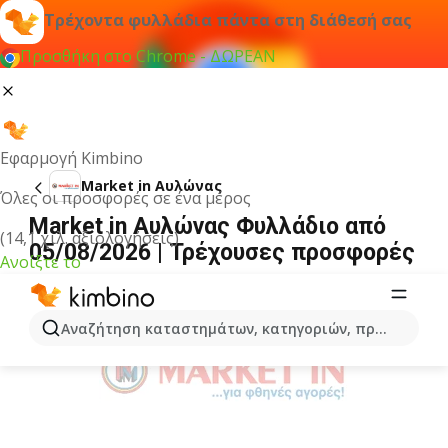
Τρέχοντα φυλλάδια πάντα στη διάθεσή σας
Προσθήκη στο Chrome - ΔΩΡΕΑΝ
Εφαρμογή Kimbino
Market in Αυλώνας
Όλες οι προσφορές σε ένα μέρος
Market in Αυλώνας Φυλλάδιο από
(14,1 χιλ. αξιολογήσεις)
05/08/2026 | Τρέχουσες προσφορές
Ανοίξτε το
ΔΙΑΦΉΜΙΣΗ
Αναζήτηση καταστημάτων, κατηγοριών, προϊόντων...