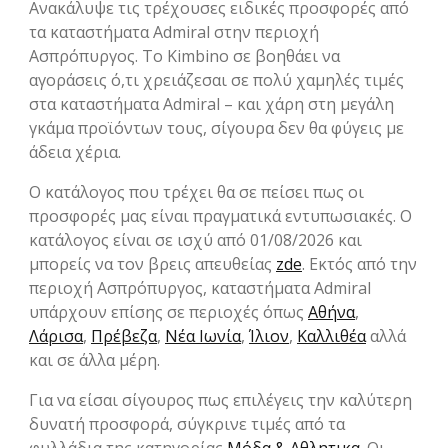
Ανακάλυψε τις τρέχουσες ειδικές προσφορές από
τα καταστήματα Admiral στην περιοχή
Ασπρόπυργος. Το Kimbino σε βοηθάει να
αγοράσεις ό,τι χρειάζεσαι σε πολύ χαμηλές τιμές
στα καταστήματα Admiral – και χάρη στη μεγάλη
γκάμα προϊόντων τους, σίγουρα δεν θα φύγεις με
άδεια χέρια.
Ο κατάλογος που τρέχει θα σε πείσει πως οι
προσφορές μας είναι πραγματικά εντυπωσιακές. Ο
κατάλογος είναι σε ισχύ από 01/08/2026 και
μπορείς να τον βρεις απευθείας
zde
. Εκτός από την
περιοχή Ασπρόπυργος, καταστήματα Admiral
υπάρχουν επίσης σε περιοχές όπως
Αθήνα
,
Λάρισα
,
Πρέβεζα
,
Νέα Ιωνία
,
Ίλιον
,
Καλλιθέα
αλλά
και σε άλλα μέρη.
Για να είσαι σίγουρος πως επιλέγεις την καλύτερη
δυνατή προσφορά, σύγκρινε τιμές από τα