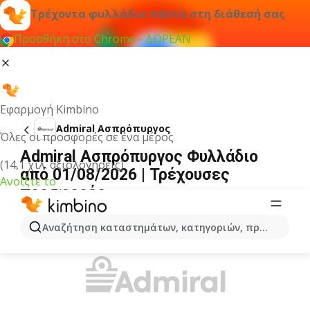
Τρέχοντα φυλλάδια πάντα στη διάθεσή σας
Προσθήκη στο Chrome - ΔΩΡΕΑΝ
Εφαρμογή Kimbino
Admiral Ασπρόπυργος
Όλες οι προσφορές σε ένα μέρος
Admiral Ασπρόπυργος Φυλλάδιο
(14,1 χιλ. αξιολογήσεις)
από 01/08/2026 | Τρέχουσες
Ανοίξτε το
προσφορές
ΔΙΑΦΉΜΙΣΗ
Αναζήτηση καταστημάτων, κατηγοριών, προϊόντων...