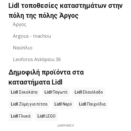
Lidl τοποθεσίες καταστημάτων στην
πόλη της πόλης Άργος
Άργος
Argous - Inachou
Ναύπλιο
Leoforos Asklipiou 36
Δημοφιλή προϊόντα στα
καταστήματα Lidl
Lidl
Σοκολάτα
Lidl
Παγωτό
Lidl
Ελαιόλαδο
Lidl
Ζύμη για πίτσα
Lidl
Νερό
Lidl
Παιχνίδια
Lidl
Γλυκά
Lidl
LEGO
ΔΙΑΦΉΜΙΣΗ