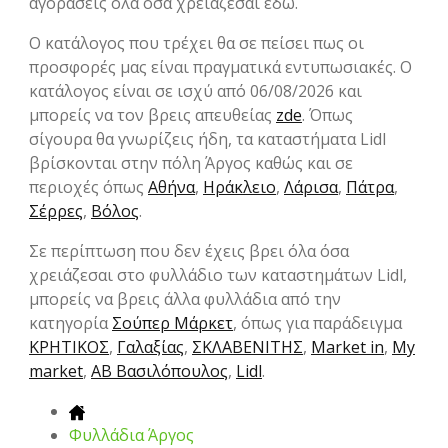
αγοράσεις όλα όσα χρειάζεσαι εδώ.
Ο κατάλογος που τρέχει θα σε πείσει πως οι
προσφορές μας είναι πραγματικά εντυπωσιακές. Ο
κατάλογος είναι σε ισχύ από 06/08/2026 και
μπορείς να τον βρεις απευθείας
zde
. Όπως
σίγουρα θα γνωρίζεις ήδη, τα καταστήματα Lidl
βρίσκονται στην πόλη Άργος καθώς και σε
περιοχές όπως
Αθήνα
,
Ηράκλειο
,
Λάρισα
,
Πάτρα
,
Σέρρες
,
Βόλος
.
Σε περίπτωση που δεν έχεις βρει όλα όσα
χρειάζεσαι στο φυλλάδιο των καταστημάτων Lidl,
μπορείς να βρεις άλλα φυλλάδια από την
κατηγορία
Σούπερ Μάρκετ
, όπως για παράδειγμα
ΚΡΗΤΙΚΟΣ
,
Γαλαξίας
,
ΣΚΛΑΒΕΝΙΤΗΣ
,
Market in
,
My
market
,
ΑΒ Βασιλόπουλος
,
Lidl
.
Φυλλάδια Άργος