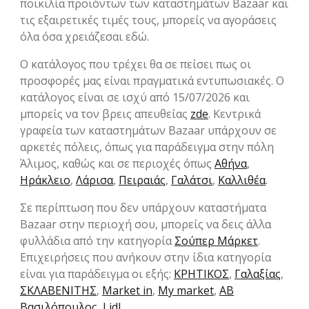
ποικιλία προϊόντων των καταστημάτων Bazaar και
τις εξαιρετικές τιμές τους, μπορείς να αγοράσεις
όλα όσα χρειάζεσαι εδώ.
Ο κατάλογος που τρέχει θα σε πείσει πως οι
προσφορές μας είναι πραγματικά εντυπωσιακές. Ο
κατάλογος είναι σε ισχύ από 15/07/2026 και
μπορείς να τον βρεις απευθείας
zde
. Κεντρικά
γραφεία των καταστημάτων Bazaar υπάρχουν σε
αρκετές πόλεις, όπως για παράδειγμα στην πόλη
Άλιμος, καθώς και σε περιοχές όπως
Αθήνα
,
Ηράκλειο
,
Λάρισα
,
Πειραιάς
,
Γαλάτσι
,
Καλλιθέα
.
Σε περίπτωση που δεν υπάρχουν καταστήματα
Bazaar στην περιοχή σου, μπορείς να δεις άλλα
φυλλάδια από την κατηγορία
Σούπερ Μάρκετ
.
Επιχειρήσεις που ανήκουν στην ίδια κατηγορία
είναι για παράδειγμα οι εξής:
ΚΡΗΤΙΚΟΣ
,
Γαλαξίας
,
ΣΚΛΑΒΕΝΙΤΗΣ
,
Market in
,
My market
,
ΑΒ
Βασιλόπουλος
,
Lidl
.