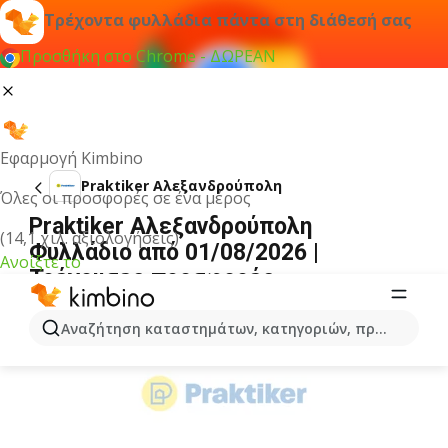
Τρέχοντα φυλλάδια πάντα στη διάθεσή σας
Προσθήκη στο Chrome - ΔΩΡΕΑΝ
Εφαρμογή Kimbino
Praktiker Αλεξανδρούπολη
Όλες οι προσφορές σε ένα μέρος
Praktiker Αλεξανδρούπολη
(14,1 χιλ. αξιολογήσεις)
Φυλλάδιο από 01/08/2026 |
Ανοίξτε το
Τρέχουσες προσφορές
ΔΙΑΦΉΜΙΣΗ
Αναζήτηση καταστημάτων, κατηγοριών, προϊόντων...