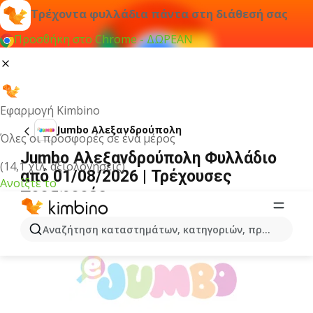
Τρέχοντα φυλλάδια πάντα στη διάθεσή σας
Προσθήκη στο Chrome - ΔΩΡΕΑΝ
Εφαρμογή Kimbino
Jumbo Αλεξανδρούπολη
Όλες οι προσφορές σε ένα μέρος
Jumbo Αλεξανδρούπολη Φυλλάδιο
(14,1 χιλ. αξιολογήσεις)
από 01/08/2026 | Τρέχουσες
Ανοίξτε το
προσφορές
ΔΙΑΦΉΜΙΣΗ
Αναζήτηση καταστημάτων, κατηγοριών, προϊόντων...