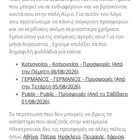
που μπορεί να σε ενδιαφέρουν και να βρίσκονται
κοντά σου στην πόλη Αίγιο. Για αυτόν τον λόγο
σου προτείνουμε να κάνεις σύγκριση προσφορών
και να κερδίσεις ακόμη περισσότερα χρήματα.
Εμπνεύσου για τις επόμενες αγορές σου! Για τον
μήνα Αύγουστος , έχουμε επιλέξει τα πιο
δημοφιλή φυλλάδια για εσένα:
Kotsovolos - Kotsovolos - Προσφορές (Από
την Πέμπτη 06/08/2026)
,
ΓΕΡΜΑΝΟΣ - ΓΕΡΜΑΝΟΣ - Προσφορές (Από
την Τετάρτη 05/08/2026)
,
Public - Public - Προσφορές (Από το Σάββατο
01/08/2026)
,
Σε περίπτωση που δεν μπορείς να βρεις το
κατάστημα που αναζητάς στην κατηγορία
Hλεκτρονικά, δες τις προσφορές σε άλλες πόλεις
όπως
Αθήνα
,
Πάτρα
,
Ηράκλειο
,
Πειραιάς
,
Λάρισα
,