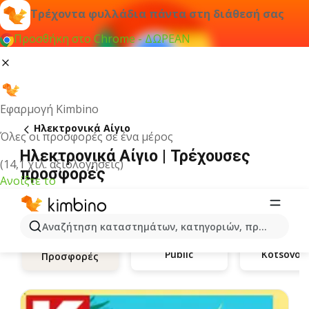
Τρέχοντα φυλλάδια πάντα στη διάθεσή σας
Προσθήκη στο Chrome - ΔΩΡΕΑΝ
Εφαρμογή Kimbino
Hλεκτρονικά Αίγιο
Όλες οι προσφορές σε ένα μέρος
Hλεκτρονικά Αίγιο | Τρέχουσες
(14,1 χιλ. αξιολογήσεις)
προσφορές
Ανοίξτε το
Αναζήτηση καταστημάτων, κατηγοριών, προϊόντων...
Public
Kotsovol
Προσφορές