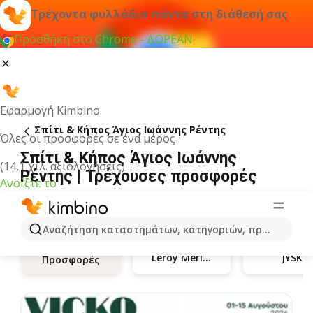
Τρέχοντα φυλλάδια πάντα στη διάθεσή σας
Προσθήκη στο Chrome - ΔΩΡΕΑΝ
Εφαρμογή Kimbino
Σπίτι & Κήπος Άγιος Ιωάννης Ρέντης
Όλες οι προσφορές σε ένα μέρος
Σπίτι & Κήπος Άγιος Ιωάννης
(14,1 χιλ. αξιολογήσεις)
Ρέντης | Τρέχουσες προσφορές
Ανοίξτε το
Αναζήτηση καταστημάτων, κατηγοριών, προϊόντων...
Leroy Merlin
JYSK
Προσφορές