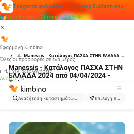
Τρέχοντα φυλλάδια πάντα στη διάθεσή σας
Προσθήκη στο Chrome - ΔΩΡΕΑΝ
Εφαρμογή Kimbino
Manessis - Kατάλογος ΠΑΣΧΑ ΣΤΗΝ ΕΛΛΑΔΑ 2024
Όλες οι προσφορές σε ένα μέρος
Manessis - Kατάλογος ΠΑΣΧΑ ΣΤΗΝ
(14,1 χιλ. αξιολογήσεις)
ΕΛΛΑΔΑ 2024 από 04/04/2024 -
Ανοίξτε το
Τρέχουσες προσφορές
ΔΙΑΦΉΜΙΣΗ
Αναζήτηση καταστημάτων, κατηγοριών, προϊόντων...
Επιλογή πόλης