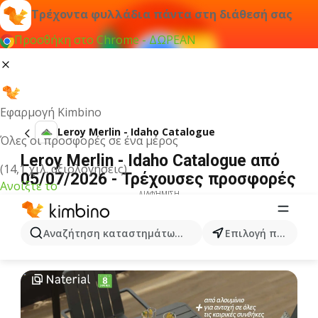
Τρέχοντα φυλλάδια πάντα στη διάθεσή σας
Προσθήκη στο Chrome - ΔΩΡΕΑΝ
Εφαρμογή Kimbino
Leroy Merlin - Idaho Catalogue
Όλες οι προσφορές σε ένα μέρος
Leroy Merlin - Idaho Catalogue από
(14,1 χιλ. αξιολογήσεις)
05/07/2026 - Τρέχουσες προσφορές
Ανοίξτε το
ΔΙΑΦΉΜΙΣΗ
Αναζήτηση καταστημάτων, κατηγοριών, προϊόντων...
Επιλογή πόλης