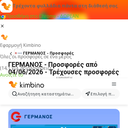
Τρέχοντα φυλλάδια πάντα στη διάθεσή σας
Προσθήκη στο Chrome - ΔΩΡΕΑΝ
Εφαρμογή Kimbino
ΓΕΡΜΑΝΟΣ - Προσφορές
Όλες οι προσφορές σε ένα μέρος
ΓΕΡΜΑΝΟΣ - Προσφορές από
(14,1 χιλ. αξιολογήσεις)
04/06/2026 - Τρέχουσες προσφορές
Ανοίξτε το
ΔΙΑΦΉΜΙΣΗ
Αναζήτηση καταστημάτων, κατηγοριών, προϊόντων...
Επιλογή πόλης