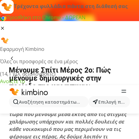
Τρέχοντα φυλλάδια πάντα στη διάθεσή σας
Προσθήκη στο Chrome - ΔΩΡΕΑΝ
Εφαρμογή Kimbino
Όλες οι προσφορές σε ένα μέρος
Μένουμε Σπίτι Μέρος 2ο: Πώς
(14,1 χιλ. αξιολογήσεις)
μένουμε δημιουργικές στην
Ανοίξτε το
περίοδο της καραντινας;
3 Απριλίου 2020
Αναζήτηση καταστημάτων, κατηγοριών, προϊόντων...
Επιλογή πόλης
Σε συνέχεια του προηγούμενου άρθρου μας
τώρα που μένουμε μέσα εκτός από τις στιγμές
χαλάρωσης υπάρχουν και πολλές δουλειές σε
κάθε νοικοκυριό που μας περιμένουν να τις
φέρουμε εις πέρας. Ας δούμε λοιπόν τι