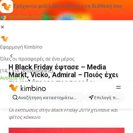
Τρέχοντα φυλλάδια πάντα στη διάθεσή σας
Προσθήκη στο Chrome - ΔΩΡΕΑΝ
Εφαρμογή Kimbino
Όλες οι προσφορές σε ένα μέρος
Η Black Friday έφτασε – Media
(14,1 χιλ. αξιολογήσεις)
Markt, Vicko, Admiral – Ποιός έχει
Ανοίξτε το
τις καλύτερες προσφορές;
Ετοιμαστείτε!
Αναζήτηση καταστημάτων, κατηγοριών, προϊόντων...
Επιλογή πόλης
18 Νοεμβρίου 2019
Οι εκπτώσεις στην Black Friday 2019 χτυπάνε και
φέτος κόκκινο