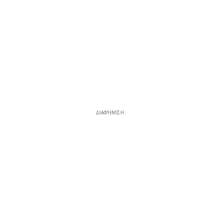
ΔΙΑΦΉΜΙΣΗ