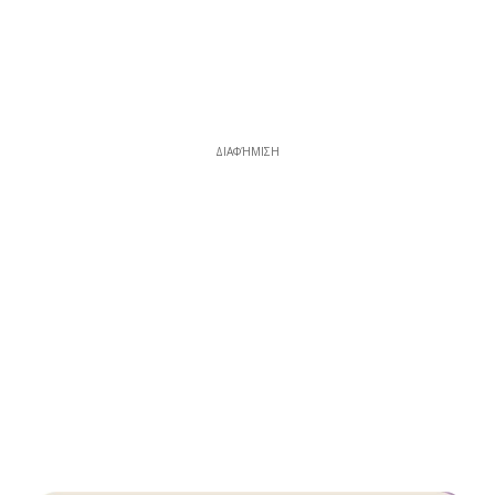
ΔΙΑΦΉΜΙΣΗ